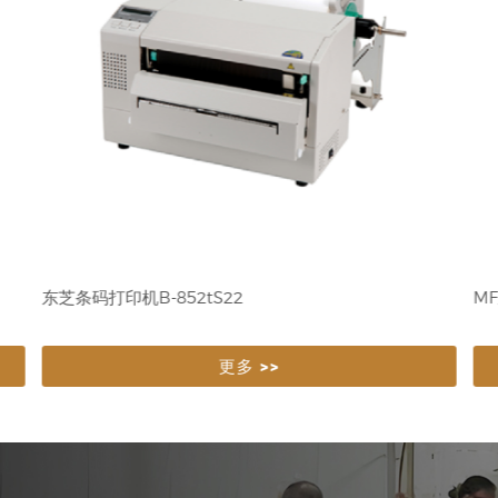
CP42/43
F-
更多 >>