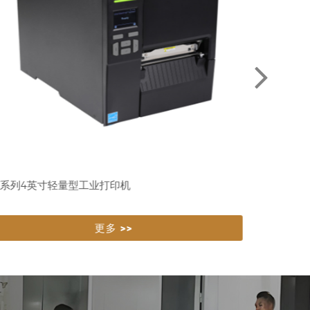
ZT510 工
LP8304
更多 >>