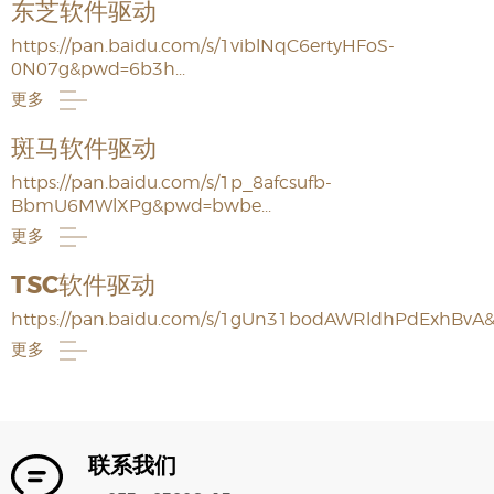
东芝软件驱动
https://pan.baidu.com/s/1viblNqC6ertyHFoS-
0N07g&pwd=6b3h...
更多
斑马软件驱动
https://pan.baidu.com/s/1p_8afcsufb-
BbmU6MWlXPg&pwd=bwbe...
更多
TSC软件驱动
https://pan.baidu.com/s/1gUn31bodAWRldhPdExhBvA&p
更多
联系我们